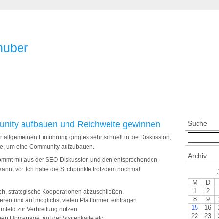
huber
nity aufbauen und Reichweite gewinnen
Suche
r allgemeinen Einführung ging es sehr schnell in die Diskussion,
te, um eine Community aufzubauen.
Archiv
ommt mir aus der SEO-Diskussion und den entsprechenden
annt vor. Ich habe die Stichpunkte trotzdem nochmal
M
D
1
2
eich, strategische Kooperationen abzuschließen.
8
9
ren und auf möglichst vielen Plattformen eintragen
15
16
Umfeld zur Verbreitung nutzen
22
23
nen Homepage, auf der Visitenkarte etc.