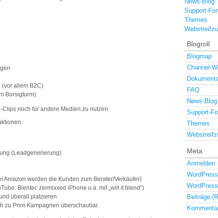
News-Blog
Support-Fo
Themes
Webstreifz
Blogroll
Blogmap
Channel-W
ngen
Dokumenta
(vor allem B2C)
FAQ
m Borsigturm).
News-Blog
ne-Clips noch für andere Medien zu nutzen.
Support-F
ktionen:
Themes
Webstreifz
Meta
zung (Leadgenerierung)
Anmelden
WordPress
i Amazon werden die Kunden zum Berater/Verkäufer)
WordPress
Tube: Blentec zermixxed iPhone u.a. mit „will it blend“)
nd überall platzieren
Beiträge (
ch zu Print-Kampagnen überschaubar.
Kommentar