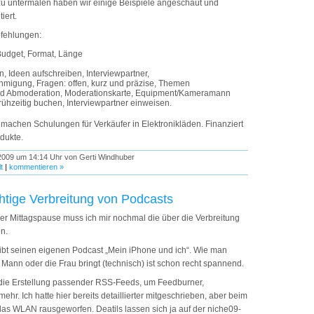
zu untermalen haben wir einige Beispiele angeschaut und
iert.
fehlungen:
udget, Format, Länge
ion, Ideen aufschreiben, Interviewpartner,
migung, Fragen: offen, kurz und präzise, Themen
nd Abmoderation, Moderationskarte, Equipment/Kameramann
rühzeitig buchen, Interviewpartner einweisen.
machen Schulungen für Verkäufer in Elektronikläden. Finanziert
odukte.
2009 um 14:14 Uhr von Gerti Windhuber
t
|
kommentieren »
chtige Verbreitung von Podcasts
 der Mittagspause muss ich mir nochmal die über die Verbreitung
n.
reibt seinen eigenen Podcast „Mein iPhone und ich“. Wie man
Mann oder die Frau bringt (technisch) ist schon recht spannend.
 die Erstellung passender RSS-Feeds, um Feedburner,
ehr. Ich hatte hier bereits detaillierter mitgeschrieben, aber beim
as WLAN rausgeworfen. Deatils lassen sich ja auf der niche09-