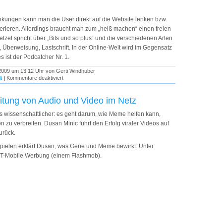
ungen kann man die User direkt auf die Website lenken bzw.
rieren. Allerdings braucht man zum „heiß machen“ einen freien
tzel spricht über „Bits und so plus“ und die verschiedenen Arten
 Überweisung, Lastschrift. In der Online-Welt wird im Gegensatz
s ist der Podcatcher Nr. 1.
2009 um 13:12 Uhr von Gerti Windhuber
für
t
|
Kommentare deaktiviert
niche09:
Die
richtige
itung von Audio und Video im Netz
Verbreitung
von
as wissenschaftlicher: es geht darum, wie Meme helfen kann,
Podcasts
 zu verbreiten. Dusan Minic führt den Erfolg viraler Videos auf
urück.
pielen erklärt Dusan, was Gene und Meme bewirkt. Unter
 T-Mobile Werbung (einem Flashmob).