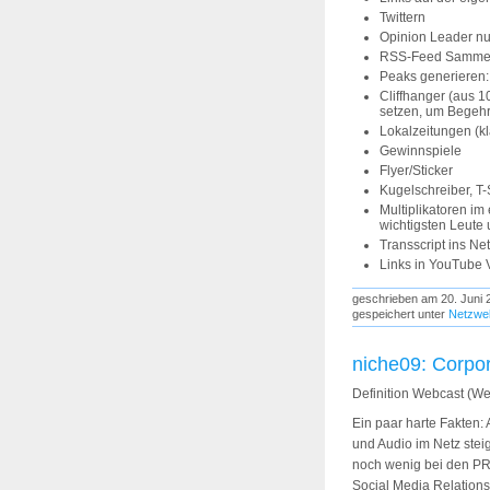
Twittern
Opinion Leader n
RSS-Feed Sammel
Peaks generieren: 
Cliffhanger (aus 
setzen, um Begehr
Lokalzeitungen (k
Gewinnspiele
Flyer/Sticker
Kugelschreiber, T-S
Multiplikatoren im
wichtigsten Leute 
Transscript ins Net
Links in YouTube 
geschrieben am 20. Juni 
gespeichert unter
Netzwel
niche09: Corpo
Definition Webcast (W
Ein paar harte Fakten:
und Audio im Netz steig
noch wenig bei den PR-
Social Media Relations,