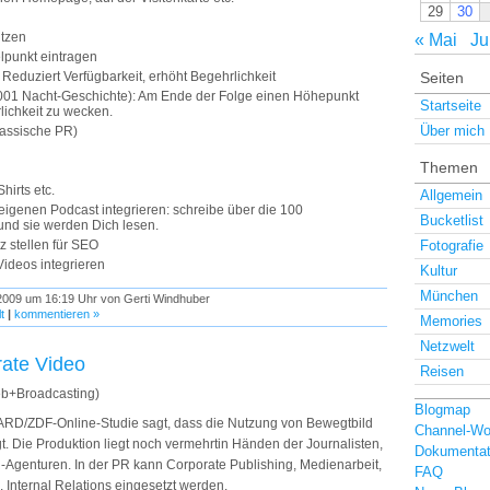
29
30
utzen
« Mai
Ju
punkt eintragen
Reduziert Verfügbarkeit, erhöht Begehrlichkeit
Seiten
1001 Nacht-Geschichte): Am Ende der Folge einen Höhepunkt
Startseite
lichkeit zu wecken.
Über mich
lassische PR)
Themen
hirts etc.
Allgemein
 eigenen Podcast integrieren: schreibe über die 100
Bucketlist
und sie werden Dich lesen.
z stellen für SEO
Fotografie
Videos integrieren
Kultur
München
2009 um 16:19 Uhr von Gerti Windhuber
t
|
kommentieren »
Memories
Netzwelt
rate Video
Reisen
eb+Broadcasting)
Blogmap
 ARD/ZDF-Online-Studie sagt, dass die Nutzung von Bewegtbild
Channel-Wo
t. Die Produktion liegt noch vermehrtin Händen der Journalisten,
Dokumentat
Agenturen. In der PR kann Corporate Publishing, Medienarbeit,
FAQ
 Internal Relations eingesetzt werden.