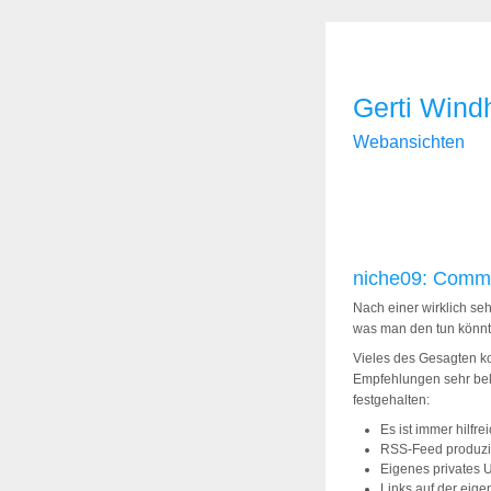
Gerti Wind
Webansichten
niche09: Commu
Nach einer wirklich seh
was man den tun könn
Vieles des Gesagten k
Empfehlungen sehr bek
festgehalten:
Es ist immer hilfr
RSS-Feed produzie
Eigenes privates 
Links auf der eige