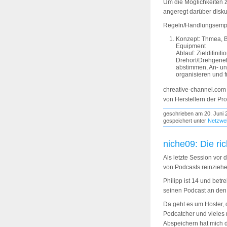
Um die Möglichkeiten 
angeregt darüber diskut
Regeln/Handlungsemp
Konzept: Thmea, B
Equipment
Ablauf: Zieldifinit
Drehort/Drehgeneh
abstimmen, An- u
organisieren und f
chreative-channel.com 
von Herstellern der Pr
geschrieben am 20. Juni 
gespeichert unter
Netzwel
niche09: Die ri
Als letzte Session vor
von Podcasts reinziehe
Philipp ist 14 und bet
seinen Podcast an den 
Da geht es um Hoster,
Podcatcher und vieles m
Abspeichern hat mich d