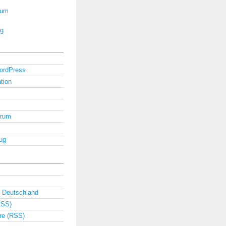
rum
ug
ordPress
tion
orum
ug
 Deutschland
RSS)
e (RSS)