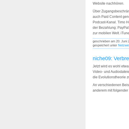
Website nachhören.
Über Zugangsbeschränk
auch Paid Content gene
Podcast-Kanal. Timo He
der Bezahlung: PayPal,
zur mobilen Welt. iTune
geschrieben am 20. Juni 
gespeichert unter
Netzwel
niche09: Verbre
Jetzt wird es wohl etw
Video- und Audiodateien
die Evolutionstheorie z
An verschiedenen Beis
anderem mit folgender