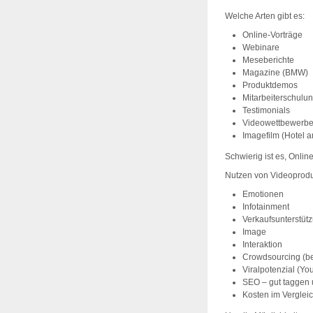
Welche Arten gibt es:
Online-Vorträge
Webinare
Meseberichte
Magazine (BMW)
Produktdemos
Mitarbeiterschulu
Testimonials
Videowettbewerbe 
Imagefilm (Hotel a
Schwierig ist es, Onli
Nutzen von Videoprodu
Emotionen
Infotainment
Verkaufsunterstüt
Image
Interaktion
Crowdsourcing (be
Viralpotenzial (You
SEO – gut taggen u
Kosten im Verglei