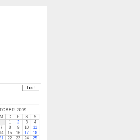
TOBER 2009
M
D
F
S
S
1
2
3
4
7
8
9
10
11
14
15
16
17
18
21
22
23
24
25