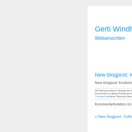
Gerti Wind
Webansichten
New blogpost:
New blogpost: Kosten
Der Beitrag wurde am Sonntag, den 11
Kommentare zu diesen Eintrag durc
Trackback
auf deiner Seite einrichten
Kommentarfunktion ist d
«
New blogpost: Soft