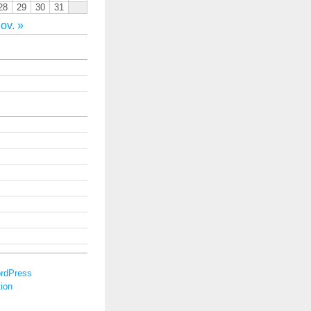
28
29
30
31
ov. »
rdPress
ion