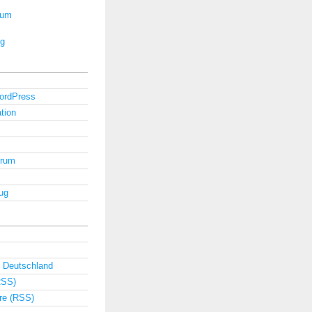
rum
ug
ordPress
tion
orum
ug
 Deutschland
RSS)
e (RSS)