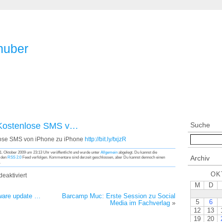
huber
 Kostenlose SMS v…
Suche
lose SMS von iPhone zu iPhone
http://bit.ly/txjzR
. Oktober 2009 um 23:13 Uhr veröffentlicht und wurde unter
Allgemein
abgelegt. Du kannst die
Archiv
h den
RSS 2.0
Feed verfolgen. Kommentare sind derzeit geschlossen, aber Du kannst dennoch einen
.
OK
eaktiviert
M
D
ware update …
Barcamp Muc: Erste Session zu Social
5
6
Media im Fachverlag
»
12
13
19
20