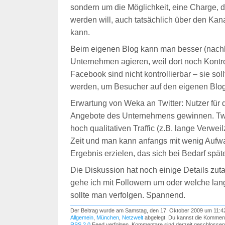
sondern um die Möglichkeit, eine Charge, d
werden will, auch tatsächlich über den Ka
kann.
Beim eigenen Blog kann man besser (nachha
Unternehmen agieren, weil dort noch Kontrol
Facebook sind nicht kontrollierbar – sie sol
werden, um Besucher auf den eigenen Blog
Erwartung von Weka an Twitter: Nutzer für d
Angebote des Unternehmens gewinnen. Twitt
hoch qualitativen Traffic (z.B. lange Verwei
Zeit und man kann anfangs mit wenig Auf
Ergebnis erzielen, das sich bei Bedarf späte
Die Diskussion hat noch einige Details zuta
gehe ich mit Followern um oder welche lang
sollte man verfolgen. Spannend.
Der Beitrag wurde am Samstag, den 17. Oktober 2009 um 11:42 
Allgemein
,
München
,
Netzwelt
abgelegt. Du kannst die Komment
RSS 2.0
Feed verfolgen. Kommentare sind derzeit geschlossen