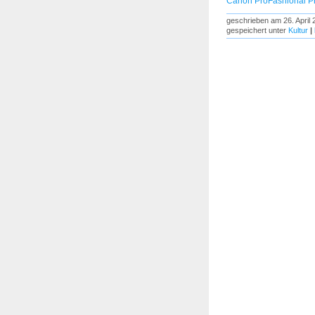
Canon ProFashional P
geschrieben am 26. April
gespeichert unter
Kultur
|