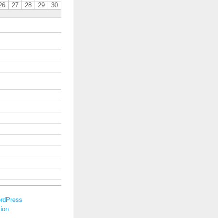
26
27
28
29
30
rdPress
ion