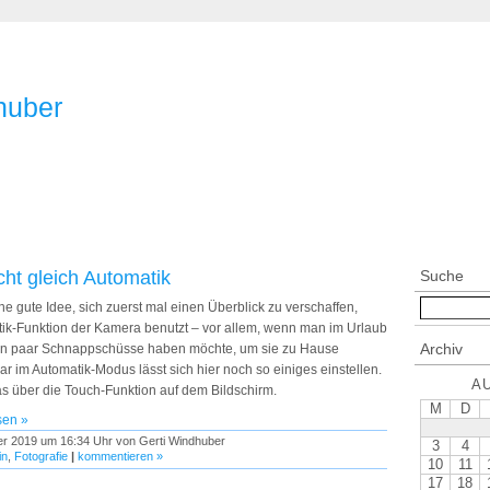
huber
cht gleich Automatik
Suche
ne gute Idee, sich zuerst mal einen Überblick zu verschaffen,
ik-Funktion der Kamera benutzt – vor allem, wenn man im Urlaub
Archiv
l ein paar Schnappschüsse haben möchte, um sie zu Hause
r im Automatik-Modus lässt sich hier noch so einiges einstellen.
A
s über die Touch-Funktion auf dem Bildschirm.
M
D
sen »
er 2019 um 16:34 Uhr von Gerti Windhuber
3
4
in
,
Fotografie
|
kommentieren »
10
11
17
18