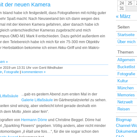
24
25
mit der neuen Kamera
31
 Island habe ich festgestellt, dass Fotografieren mit richtig guter
« März
mehr Spaß macht. Nach Neuseeland bin ich dann wegen des
mal mit der kleinen Kamera gefahren, aber danach habe ich
Seiten
rgleich unterschiedlicher Kameras zugebracht und mich
Startseite
 Olympus OMD-M1 Mark II entschieden. Dazu gehört außerdem ein
Über mich
r den Telebereich habe ich mich für ein 75-300 mm Objektiv
r Herbstaktion bekomme ich einen Akku-Griff und ein Makro-
Themen
Allgemein
sen »
Bucketlist
er 2019 um 13:31 Uhr von Gerti Windhuber
in
,
Fotografie
|
kommentieren »
Fotografie
Kultur
München
..
.gab es gestern Abend zum ersten Mal in der
Memories
Galerie Litfaßsäule
im Gärtnerplatzviertel zu sehen.
Netzwelt
iten sind winzig, aber vielleicht lohnt gerade deshalb ein
Reisen
h dem Motto „klein aber fein“.
Blogmap
tografien von
Hermann Dörre
und Christine Beggel. Dörre hat
Channel-Wo
l „Sparkling Flowers“ gegeben. Völlig anders, aber nicht minder
Dokumentat
otomontagen „il était une fois…“, für die sie sogar schon den