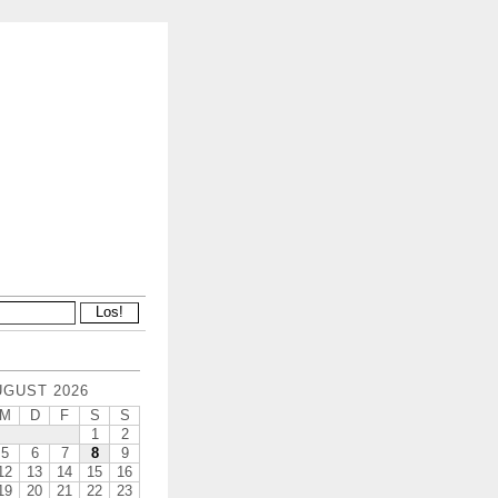
UGUST 2026
M
D
F
S
S
1
2
5
6
7
8
9
12
13
14
15
16
19
20
21
22
23