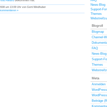
FAQ
hoto Award
bekommen hat.
News-Blog
 2008 um 13:09 Uhr von Gerti Windhuber
Support-Fo
kommentieren »
Themes
Webstreifz
Blogroll
Blogmap
Channel-W
Dokumenta
FAQ
News-Blog
Support-F
Themes
Webstreifz
Meta
Anmelden
WordPress
WordPress
Beiträge (
Kommentar