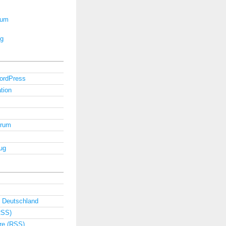
rum
ug
ordPress
tion
orum
ug
 Deutschland
RSS)
e (RSS)