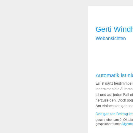
Gerti Wind
Webansichten
Automatik ist ni
Es ist ganz bestimmt ei
indem man die Automat
ist und auf jeden Fal
herzuzeigen. Doch soga
Am einfachsten geht da
Den ganzen Beitrag le
geschrieben am 9. Oktob
gespeichert unter
Allgeme