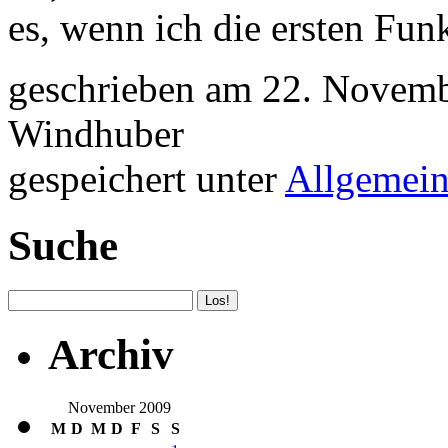
es, wenn ich die ersten Funk
geschrieben am 22. Novemb
Windhuber
gespeichert unter
Allgemei
Suche
Archiv
November 2009
M
D
M
D
F
S
S