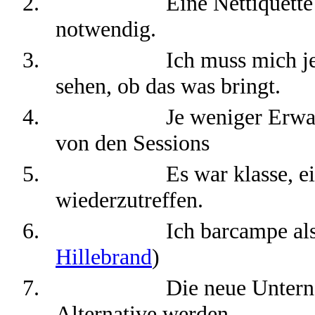
2.
Eine Nettiquett
notwendig.
3.
Ich muss mich j
sehen, ob das was bringt.
4.
Je weniger Erwa
von den Sessions
5.
Es war klasse, 
wiederzutreffen.
6.
Ich barcampe als
Hillebrand
)
7.
Die neue Untern
Alternative werden.