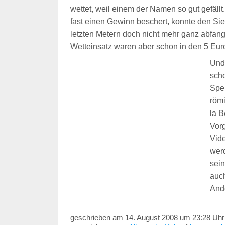
wettet, weil einem der Namen so gut gefällt.
fast einen Gewinn beschert, konnte den Si
letzten Metern doch nicht mehr ganz abfan
Wetteinsatz waren aber schon in den 5 Euro 
Und
sch
Spek
röm
la B
Vor
Vid
werd
sei
auch
Ande
geschrieben am 14. August 2008 um 23:28 Uhr