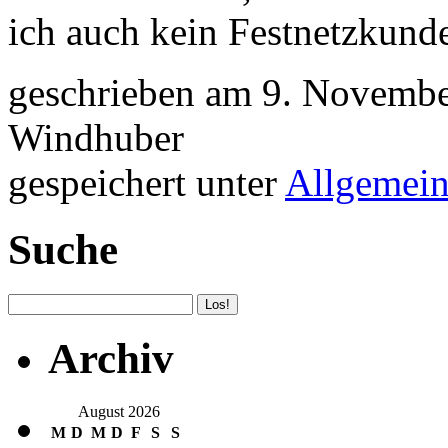
ich auch kein Festnetzkund
geschrieben am 9. Novembe
Windhuber
gespeichert unter
Allgemei
Suche
Archiv
August 2026
M
D
M
D
F
S
S